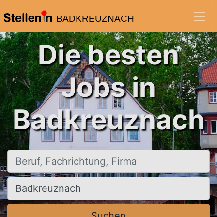
BADKREUZNACH
Die besten
Jobs in
Badkreuznach
Beruf, Fachrichtung, Firma
Ort, Stadt
Suchen