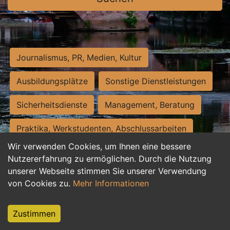
Journalismus, PR, Medien, Kultur
Ausbildungsplätze
Sonstige Dienstleistungen
Sicherheitsdienste
Management, Beratung
Praktika, Werkstudenten, Abschlussarbeiten
Wir verwenden Cookies, um Ihnen eine bessere
Personalwesen
Assistenz, Sekretariat
Nutzererfahrung zu ermöglichen. Durch die Nutzung
unserer Webseite stimmen Sie unserer Verwendung
Hilfskräfte, Aushilfs- und Nebenjobs
von Cookies zu.
Mehr Informationen
Einkauf, Logistik, Materialwirtschaft
Zustimmen
Weiterbildung, Studium, duale Ausbildung