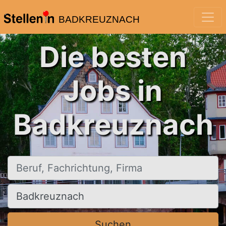
BADKREUZNACH
Die besten
Jobs in
Badkreuznach
Beruf, Fachrichtung, Firma
Ort, Stadt
Suchen