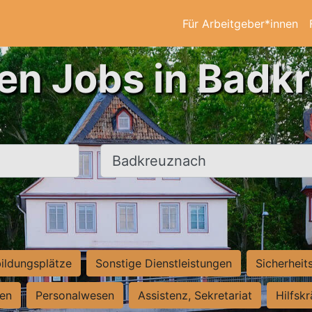
Für Arbeitgeber*innen
ten Jobs in Badk
Ort, Stadt
ildungsplätze
Sonstige Dienstleistungen
Sicherheit
ten
Personalwesen
Assistenz, Sekretariat
Hilfsk