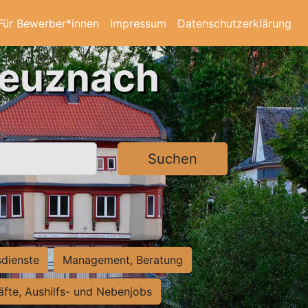
Für Bewerber*innen
Impressum
Datenschutzerklärung
reuznach
Suchen
sdienste
Management, Beratung
räfte, Aushilfs- und Nebenjobs