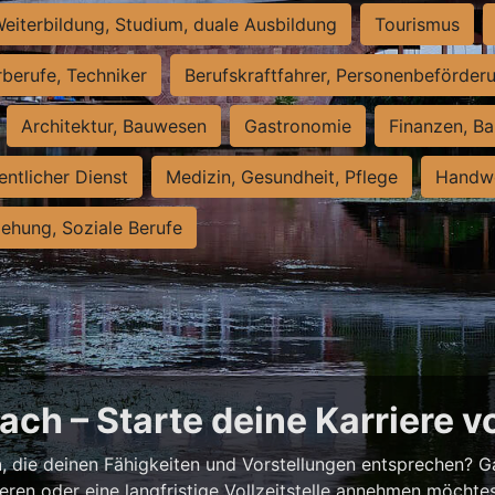
eiterbildung, Studium, duale Ausbildung
Tourismus
rberufe, Techniker
Berufskraftfahrer, Personenbeförder
Architektur, Bauwesen
Gastronomie
Finanzen, Ba
entlicher Dienst
Medizin, Gesundheit, Pflege
Handwe
iehung, Soziale Berufe
ch – Starte deine Karriere v
h
, die deinen Fähigkeiten und Vorstellungen entsprechen? G
ieren oder eine langfristige Vollzeitstelle annehmen möchte