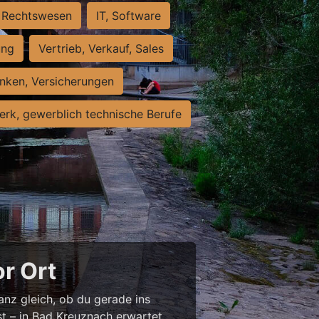
Rechtswesen
IT, Software
ung
Vertrieb, Verkauf, Sales
nken, Versicherungen
rk, gewerblich technische Berufe
or Ort
anz gleich, ob du gerade ins
st – in Bad Kreuznach erwartet