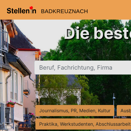
BADKREUZNACH
Die bes
Beruf, Fachrichtung, Firma
Journalismus, PR, Medien, Kultur
Ausb
Praktika, Werkstudenten, Abschlussarbei