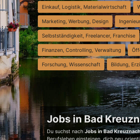
Einkauf, Logistik, Materialwirtschaft
W
Marketing, Werbung, Design
Ingenieu
Selbstständigkeit, Freelancer, Franchise
Finanzen, Controlling, Verwaltung
Öff
Forschung, Wissenschaft
Bildung, Erz
Jobs in Bad Kreuzna
Du suchst nach
Jobs in Bad Kreuznac
Berufsleben einsteigen, dich neu orient