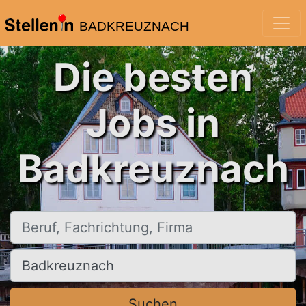
BADKREUZNACH
Die besten
Jobs in
Badkreuznach
Beruf, Fachrichtung, Firma
Ort, Stadt
Suchen