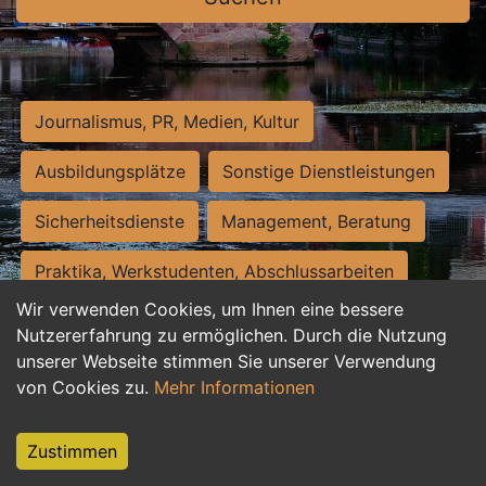
Journalismus, PR, Medien, Kultur
Ausbildungsplätze
Sonstige Dienstleistungen
Sicherheitsdienste
Management, Beratung
Praktika, Werkstudenten, Abschlussarbeiten
Wir verwenden Cookies, um Ihnen eine bessere
Personalwesen
Assistenz, Sekretariat
Nutzererfahrung zu ermöglichen. Durch die Nutzung
unserer Webseite stimmen Sie unserer Verwendung
Hilfskräfte, Aushilfs- und Nebenjobs
von Cookies zu.
Mehr Informationen
Einkauf, Logistik, Materialwirtschaft
Zustimmen
Weiterbildung, Studium, duale Ausbildung