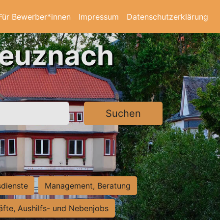
Für Bewerber*innen
Impressum
Datenschutzerklärung
reuznach
Suchen
sdienste
Management, Beratung
räfte, Aushilfs- und Nebenjobs