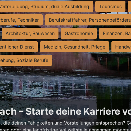
eiterbildung, Studium, duale Ausbildung
Tourismus
rberufe, Techniker
Berufskraftfahrer, Personenbeförder
Architektur, Bauwesen
Gastronomie
Finanzen, Ba
entlicher Dienst
Medizin, Gesundheit, Pflege
Handwe
iehung, Soziale Berufe
ch – Starte deine Karriere v
h
, die deinen Fähigkeiten und Vorstellungen entsprechen? G
ieren oder eine langfristige Vollzeitstelle annehmen möchte