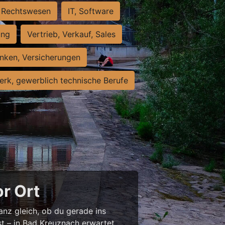
Rechtswesen
IT, Software
ung
Vertrieb, Verkauf, Sales
nken, Versicherungen
rk, gewerblich technische Berufe
or Ort
anz gleich, ob du gerade ins
st – in Bad Kreuznach erwartet