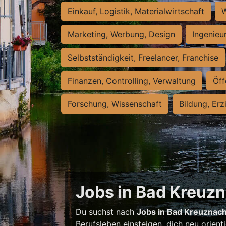
Einkauf, Logistik, Materialwirtschaft
W
Marketing, Werbung, Design
Ingenieu
Selbstständigkeit, Freelancer, Franchise
Finanzen, Controlling, Verwaltung
Öff
Forschung, Wissenschaft
Bildung, Erz
Jobs in Bad Kreuzna
Du suchst nach
Jobs in Bad Kreuznac
Berufsleben einsteigen, dich neu orient