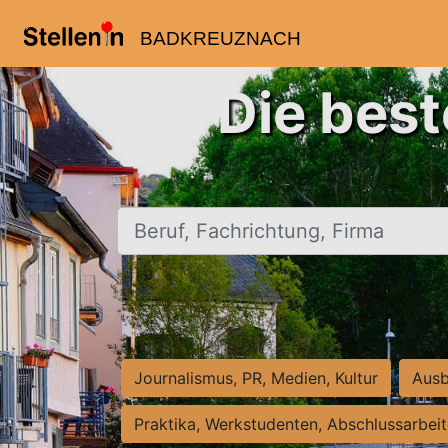
BADKREUZNACH
Die bes
Beruf, Fachrichtung, Firma
Journalismus, PR, Medien, Kultur
Ausb
Praktika, Werkstudenten, Abschlussarbei