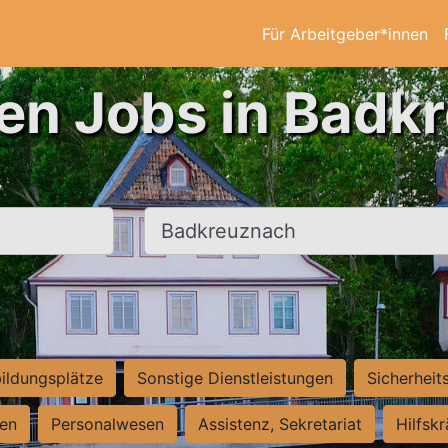
Für Arbeitgeber*innen
ten Jobs in Badk
Ort, Stadt
ildungsplätze
Sonstige Dienstleistungen
Sicherheit
ten
Personalwesen
Assistenz, Sekretariat
Hilfsk