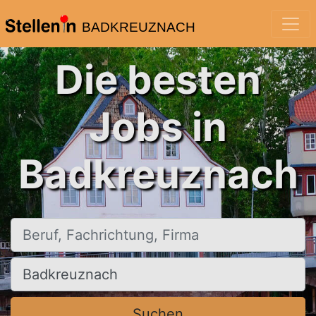
BADKREUZNACH
Die besten
Jobs in
Badkreuznach
Beruf, Fachrichtung, Firma
Ort, Stadt
Suchen