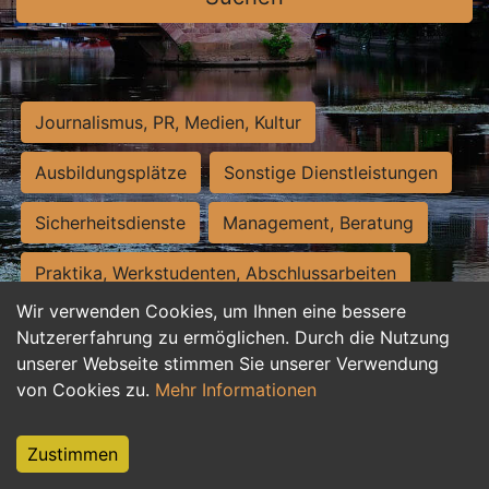
Journalismus, PR, Medien, Kultur
Ausbildungsplätze
Sonstige Dienstleistungen
Sicherheitsdienste
Management, Beratung
Praktika, Werkstudenten, Abschlussarbeiten
Wir verwenden Cookies, um Ihnen eine bessere
Personalwesen
Assistenz, Sekretariat
Nutzererfahrung zu ermöglichen. Durch die Nutzung
unserer Webseite stimmen Sie unserer Verwendung
Hilfskräfte, Aushilfs- und Nebenjobs
von Cookies zu.
Mehr Informationen
Einkauf, Logistik, Materialwirtschaft
Zustimmen
Weiterbildung, Studium, duale Ausbildung