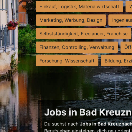
Einkauf, Logistik, Materialwirtschaft
W
Marketing, Werbung, Design
Ingenieu
Selbstständigkeit, Freelancer, Franchise
Finanzen, Controlling, Verwaltung
Öff
Forschung, Wissenschaft
Bildung, Erz
Jobs in Bad Kreuzna
Du suchst nach
Jobs in Bad Kreuznac
Berufsleben einsteigen, dich neu orient