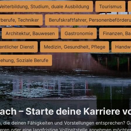
eiterbildung, Studium, duale Ausbildung
Tourismus
rberufe, Techniker
Berufskraftfahrer, Personenbeförder
Architektur, Bauwesen
Gastronomie
Finanzen, Ba
entlicher Dienst
Medizin, Gesundheit, Pflege
Handwe
iehung, Soziale Berufe
ch – Starte deine Karriere v
h
, die deinen Fähigkeiten und Vorstellungen entsprechen? G
ieren oder eine langfristige Vollzeitstelle annehmen möchte