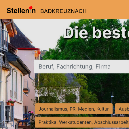
BADKREUZNACH
Die bes
Beruf, Fachrichtung, Firma
Journalismus, PR, Medien, Kultur
Ausb
Praktika, Werkstudenten, Abschlussarbei