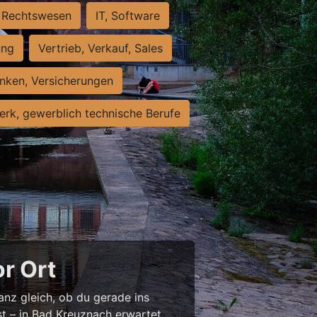
Rechtswesen
IT, Software
ung
Vertrieb, Verkauf, Sales
nken, Versicherungen
rk, gewerblich technische Berufe
or Ort
anz gleich, ob du gerade ins
st – in Bad Kreuznach erwartet