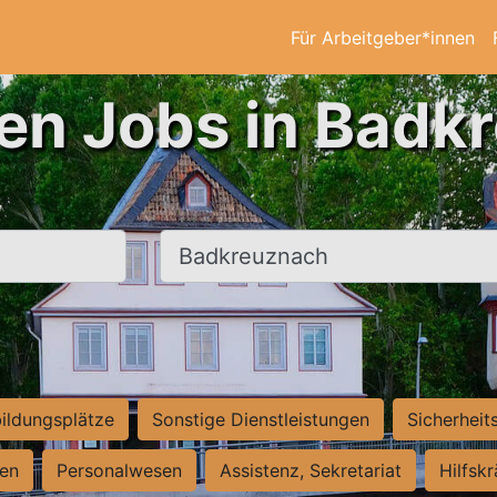
Für Arbeitgeber*innen
ten Jobs in Badk
Ort, Stadt
ildungsplätze
Sonstige Dienstleistungen
Sicherheit
ten
Personalwesen
Assistenz, Sekretariat
Hilfsk