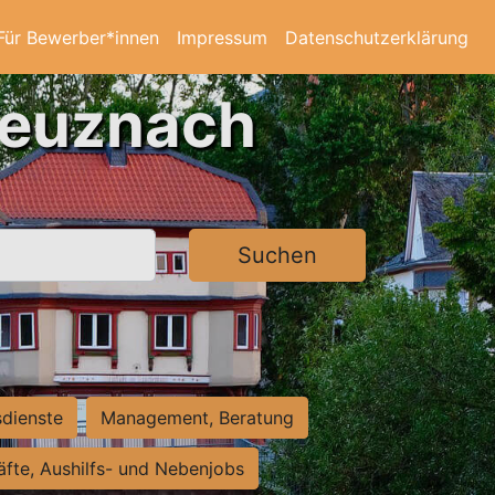
Für Bewerber*innen
Impressum
Datenschutzerklärung
reuznach
Suchen
sdienste
Management, Beratung
räfte, Aushilfs- und Nebenjobs