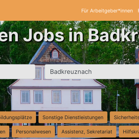
Für Arbeitgeber*innen
ten Jobs in Badk
Ort, Stadt
ildungsplätze
Sonstige Dienstleistungen
Sicherheit
ten
Personalwesen
Assistenz, Sekretariat
Hilfsk