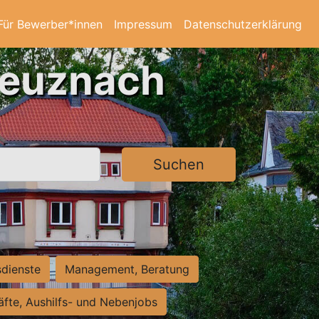
Für Bewerber*innen
Impressum
Datenschutzerklärung
reuznach
Suchen
sdienste
Management, Beratung
räfte, Aushilfs- und Nebenjobs