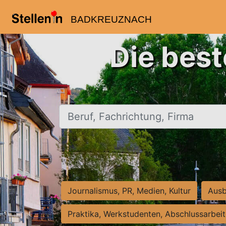
BADKREUZNACH
Die bes
Beruf, Fachrichtung, Firma
Journalismus, PR, Medien, Kultur
Ausb
Praktika, Werkstudenten, Abschlussarbei