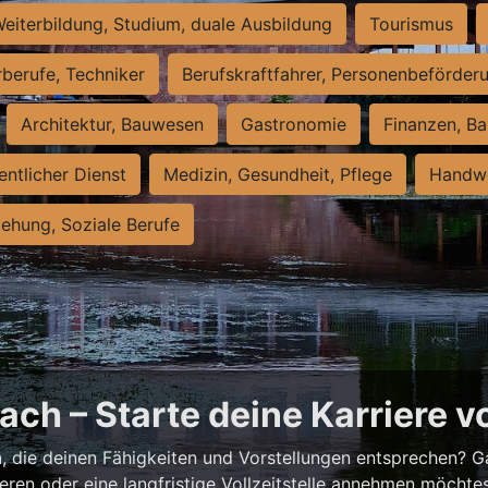
eiterbildung, Studium, duale Ausbildung
Tourismus
rberufe, Techniker
Berufskraftfahrer, Personenbeförder
Architektur, Bauwesen
Gastronomie
Finanzen, Ba
entlicher Dienst
Medizin, Gesundheit, Pflege
Handwe
iehung, Soziale Berufe
ch – Starte deine Karriere v
h
, die deinen Fähigkeiten und Vorstellungen entsprechen? G
ieren oder eine langfristige Vollzeitstelle annehmen möchte