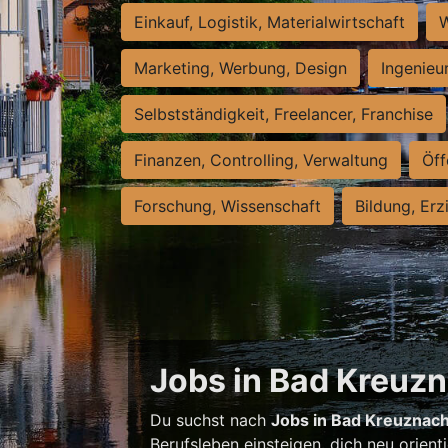
Einkauf, Logistik, Materialwirtschaft
W
Marketing, Werbung, Design
Ingenieu
Selbstständigkeit, Freelancer, Franchise
Finanzen, Controlling, Verwaltung
Öff
Forschung, Wissenschaft
Bildung, Erz
Jobs in Bad Kreuzna
Du suchst nach
Jobs in Bad Kreuznac
Berufsleben einsteigen, dich neu orient