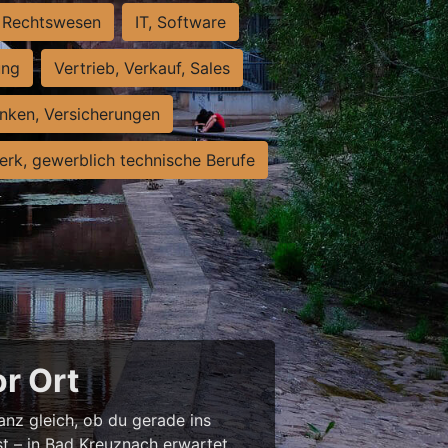
Rechtswesen
IT, Software
ung
Vertrieb, Verkauf, Sales
nken, Versicherungen
rk, gewerblich technische Berufe
or Ort
anz gleich, ob du gerade ins
st – in Bad Kreuznach erwartet