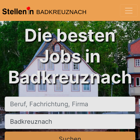
BADKREUZNACH
Die besten
Jobs in
Badkreuznach
Beruf, Fachrichtung, Firma
Ort, Stadt
Suchen