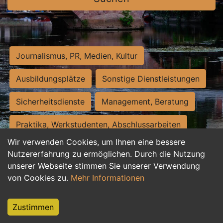
Journalismus, PR, Medien, Kultur
Ausbildungsplätze
Sonstige Dienstleistungen
Sicherheitsdienste
Management, Beratung
Praktika, Werkstudenten, Abschlussarbeiten
Wir verwenden Cookies, um Ihnen eine bessere
Personalwesen
Assistenz, Sekretariat
Nutzererfahrung zu ermöglichen. Durch die Nutzung
unserer Webseite stimmen Sie unserer Verwendung
Hilfskräfte, Aushilfs- und Nebenjobs
von Cookies zu.
Mehr Informationen
Einkauf, Logistik, Materialwirtschaft
Zustimmen
Weiterbildung, Studium, duale Ausbildung