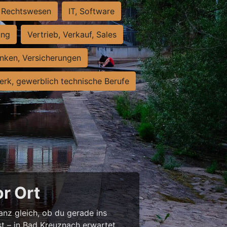
Rechtswesen
IT, Software
ung
Vertrieb, Verkauf, Sales
nken, Versicherungen
rk, gewerblich technische Berufe
or Ort
anz gleich, ob du gerade ins
st – in Bad Kreuznach erwartet