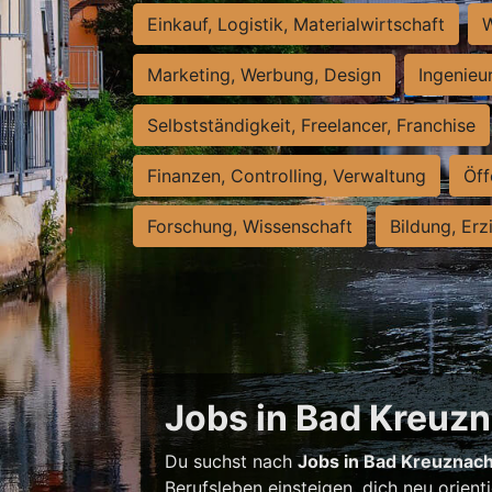
Einkauf, Logistik, Materialwirtschaft
W
Marketing, Werbung, Design
Ingenieu
Selbstständigkeit, Freelancer, Franchise
Finanzen, Controlling, Verwaltung
Öff
Forschung, Wissenschaft
Bildung, Erz
Jobs in Bad Kreuzna
Du suchst nach
Jobs in Bad Kreuznac
Berufsleben einsteigen, dich neu orient