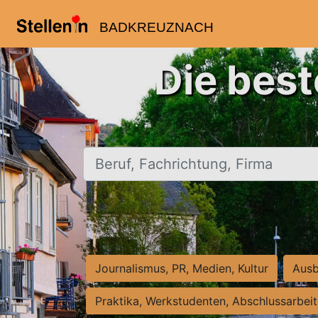
BADKREUZNACH
Die bes
Beruf, Fachrichtung, Firma
Journalismus, PR, Medien, Kultur
Ausb
Praktika, Werkstudenten, Abschlussarbei