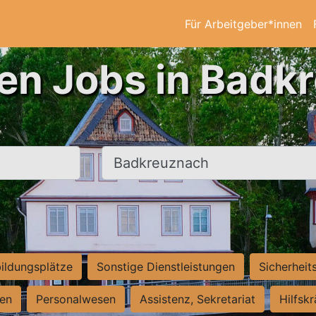
Für Arbeitgeber*innen
ten Jobs in Badk
Ort, Stadt
ildungsplätze
Sonstige Dienstleistungen
Sicherheit
ten
Personalwesen
Assistenz, Sekretariat
Hilfsk