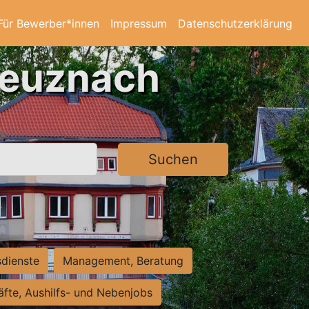
Für Bewerber*innen
Impressum
Datenschutzerklärung
reuznach
Suchen
sdienste
Management, Beratung
räfte, Aushilfs- und Nebenjobs