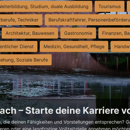
eiterbildung, Studium, duale Ausbildung
Tourismus
rberufe, Techniker
Berufskraftfahrer, Personenbeförder
Architektur, Bauwesen
Gastronomie
Finanzen, Ba
entlicher Dienst
Medizin, Gesundheit, Pflege
Handwe
iehung, Soziale Berufe
ch – Starte deine Karriere v
h
, die deinen Fähigkeiten und Vorstellungen entsprechen? G
ieren oder eine langfristige Vollzeitstelle annehmen möchte