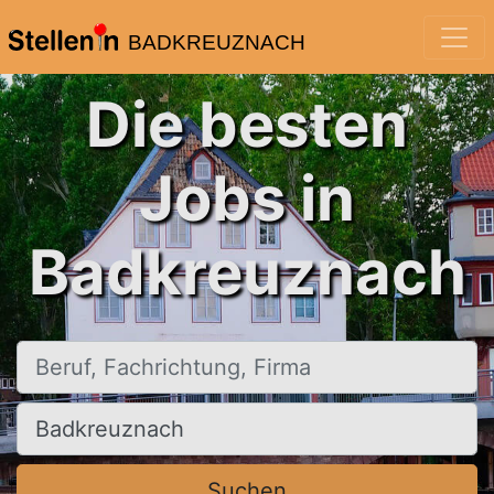
BADKREUZNACH
Die besten
Jobs in
Badkreuznach
Beruf, Fachrichtung, Firma
Ort, Stadt
Suchen