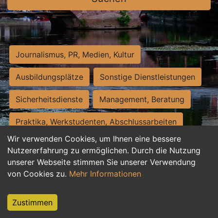
Journalismus, PR, Medien, Kultur
Ausbildungsplätze
Sonstige Dienstleistungen
Sicherheitsdienste
Management, Beratung
Praktika, Werkstudenten, Abschlussarbeiten
Wir verwenden Cookies, um Ihnen eine bessere
Personalwesen
Assistenz, Sekretariat
Nutzererfahrung zu ermöglichen. Durch die Nutzung
unserer Webseite stimmen Sie unserer Verwendung
Hilfskräfte, Aushilfs- und Nebenjobs
von Cookies zu.
Mehr Informationen
Einkauf, Logistik, Materialwirtschaft
Zustimmen
Weiterbildung, Studium, duale Ausbildung