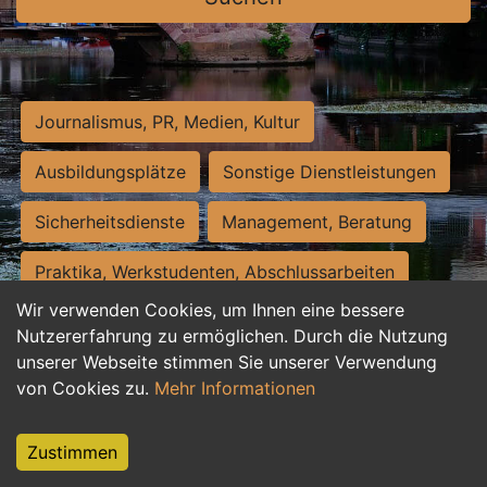
Journalismus, PR, Medien, Kultur
Ausbildungsplätze
Sonstige Dienstleistungen
Sicherheitsdienste
Management, Beratung
Praktika, Werkstudenten, Abschlussarbeiten
Wir verwenden Cookies, um Ihnen eine bessere
Personalwesen
Assistenz, Sekretariat
Nutzererfahrung zu ermöglichen. Durch die Nutzung
unserer Webseite stimmen Sie unserer Verwendung
Hilfskräfte, Aushilfs- und Nebenjobs
von Cookies zu.
Mehr Informationen
Einkauf, Logistik, Materialwirtschaft
Zustimmen
Weiterbildung, Studium, duale Ausbildung