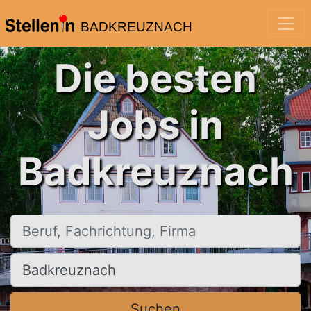
BADKREUZNACH
Die besten
Jobs in
Badkreuznach
Beruf, Fachrichtung, Firma
Ort, Stadt
Suchen