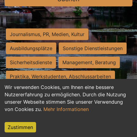
Journalismus, PR, Medien, Kultur
Ausbildungsplätze
Sonstige Dienstleistungen
Sicherheitsdienste
Management, Beratung
Praktika, Werkstudenten, Abschlussarbeiten
Wir verwenden Cookies, um Ihnen eine bessere
Personalwesen
Assistenz, Sekretariat
Nutzererfahrung zu ermöglichen. Durch die Nutzung
unserer Webseite stimmen Sie unserer Verwendung
Hilfskräfte, Aushilfs- und Nebenjobs
von Cookies zu.
Mehr Informationen
Einkauf, Logistik, Materialwirtschaft
Zustimmen
Weiterbildung, Studium, duale Ausbildung