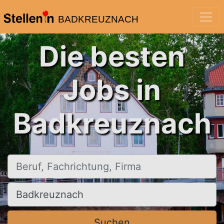
BADKREUZNACH
Die besten
Jobs in
Badkreuznach
Beruf, Fachrichtung, Firma
Ort, Stadt
Suchen