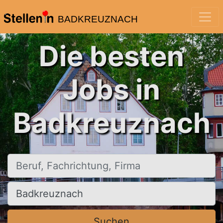
BADKREUZNACH
Die besten
Jobs in
Badkreuznach
Beruf, Fachrichtung, Firma
Ort, Stadt
Suchen