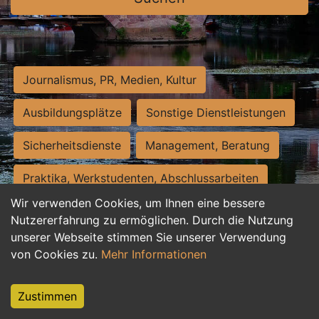
Journalismus, PR, Medien, Kultur
Ausbildungsplätze
Sonstige Dienstleistungen
Sicherheitsdienste
Management, Beratung
Praktika, Werkstudenten, Abschlussarbeiten
Wir verwenden Cookies, um Ihnen eine bessere
Personalwesen
Assistenz, Sekretariat
Nutzererfahrung zu ermöglichen. Durch die Nutzung
unserer Webseite stimmen Sie unserer Verwendung
Hilfskräfte, Aushilfs- und Nebenjobs
von Cookies zu.
Mehr Informationen
Einkauf, Logistik, Materialwirtschaft
Zustimmen
Weiterbildung, Studium, duale Ausbildung