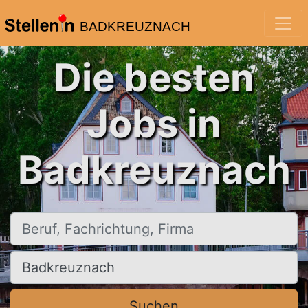
BADKREUZNACH
Die besten
Jobs in
Badkreuznach
Beruf, Fachrichtung, Firma
Ort, Stadt
Suchen