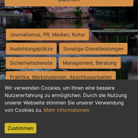
Journalismus, PR, Medien, Kultur
Ausbildungsplätze
Sonstige Dienstleistungen
Sicherheitsdienste
Management, Beratung
Praktika, Werkstudenten, Abschlussarbeiten
Wir verwenden Cookies, um Ihnen eine bessere
Personalwesen
Assistenz, Sekretariat
Nutzererfahrung zu ermöglichen. Durch die Nutzung
unserer Webseite stimmen Sie unserer Verwendung
Hilfskräfte, Aushilfs- und Nebenjobs
von Cookies zu.
Mehr Informationen
Einkauf, Logistik, Materialwirtschaft
Zustimmen
Weiterbildung, Studium, duale Ausbildung