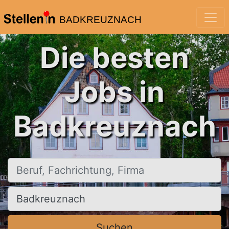
BADKREUZNACH
Die besten
Jobs in
Badkreuznach
Beruf, Fachrichtung, Firma
Ort, Stadt
Suchen