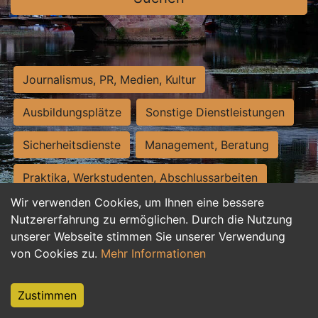
Journalismus, PR, Medien, Kultur
Ausbildungsplätze
Sonstige Dienstleistungen
Sicherheitsdienste
Management, Beratung
Praktika, Werkstudenten, Abschlussarbeiten
Wir verwenden Cookies, um Ihnen eine bessere
Personalwesen
Assistenz, Sekretariat
Nutzererfahrung zu ermöglichen. Durch die Nutzung
unserer Webseite stimmen Sie unserer Verwendung
Hilfskräfte, Aushilfs- und Nebenjobs
von Cookies zu.
Mehr Informationen
Einkauf, Logistik, Materialwirtschaft
Zustimmen
Weiterbildung, Studium, duale Ausbildung