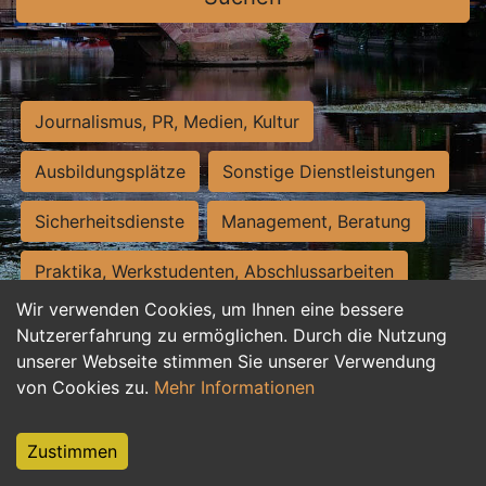
Journalismus, PR, Medien, Kultur
Ausbildungsplätze
Sonstige Dienstleistungen
Sicherheitsdienste
Management, Beratung
Praktika, Werkstudenten, Abschlussarbeiten
Wir verwenden Cookies, um Ihnen eine bessere
Personalwesen
Assistenz, Sekretariat
Nutzererfahrung zu ermöglichen. Durch die Nutzung
unserer Webseite stimmen Sie unserer Verwendung
Hilfskräfte, Aushilfs- und Nebenjobs
von Cookies zu.
Mehr Informationen
Einkauf, Logistik, Materialwirtschaft
Zustimmen
Weiterbildung, Studium, duale Ausbildung