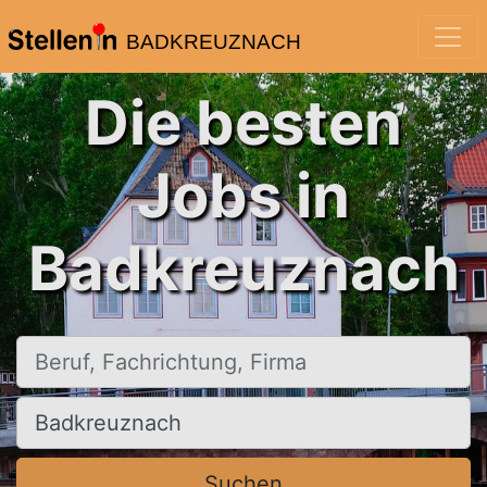
BADKREUZNACH
Die besten
Jobs in
Badkreuznach
Beruf, Fachrichtung, Firma
Ort, Stadt
Suchen