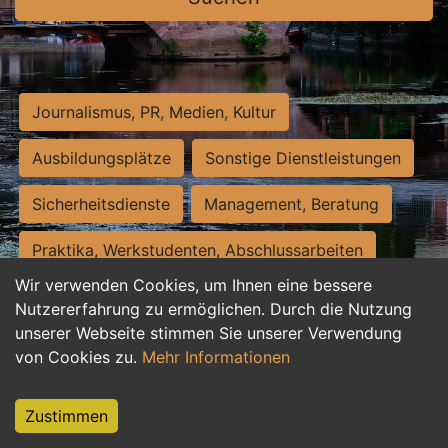
Journalismus, PR, Medien, Kultur
Ausbildungsplätze
Sonstige Dienstleistungen
Sicherheitsdienste
Management, Beratung
Praktika, Werkstudenten, Abschlussarbeiten
Wir verwenden Cookies, um Ihnen eine bessere
Personalwesen
Assistenz, Sekretariat
Nutzererfahrung zu ermöglichen. Durch die Nutzung
unserer Webseite stimmen Sie unserer Verwendung
Hilfskräfte, Aushilfs- und Nebenjobs
von Cookies zu.
Mehr Informationen
Einkauf, Logistik, Materialwirtschaft
Zustimmen
Weiterbildung, Studium, duale Ausbildung