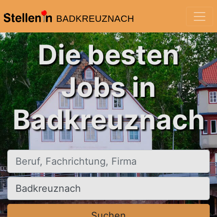
BADKREUZNACH
Die besten
Jobs in
Badkreuznach
Beruf, Fachrichtung, Firma
Ort, Stadt
Suchen