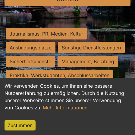
Journalismus, PR, Medien, Kultur
Ausbildungsplätze
Sonstige Dienstleistungen
Sicherheitsdienste
Management, Beratung
Praktika, Werkstudenten, Abschlussarbeiten
Wir verwenden Cookies, um Ihnen eine bessere
Personalwesen
Assistenz, Sekretariat
Nutzererfahrung zu ermöglichen. Durch die Nutzung
unserer Webseite stimmen Sie unserer Verwendung
Hilfskräfte, Aushilfs- und Nebenjobs
von Cookies zu.
Mehr Informationen
Einkauf, Logistik, Materialwirtschaft
Zustimmen
Weiterbildung, Studium, duale Ausbildung