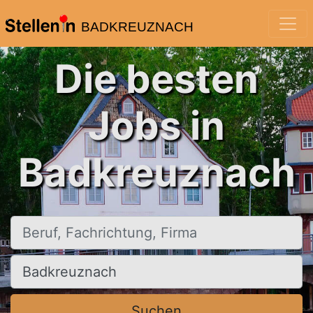
BADKREUZNACH
Die besten
Jobs in
Badkreuznach
Beruf, Fachrichtung, Firma
Ort, Stadt
Suchen