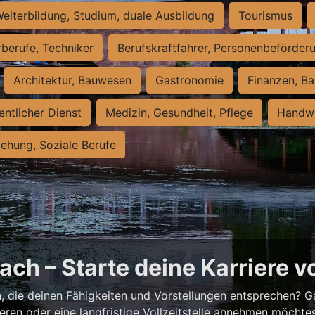
eiterbildung, Studium, duale Ausbildung
Tourismus
rberufe, Techniker
Berufskraftfahrer, Personenbeförder
Architektur, Bauwesen
Gastronomie
Finanzen, Ba
entlicher Dienst
Medizin, Gesundheit, Pflege
Handwe
iehung, Soziale Berufe
ch – Starte deine Karriere v
h
, die deinen Fähigkeiten und Vorstellungen entsprechen? G
ieren oder eine langfristige Vollzeitstelle annehmen möchte