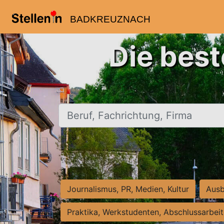
BADKREUZNACH
Die bes
Beruf, Fachrichtung, Firma
Journalismus, PR, Medien, Kultur
Ausb
Praktika, Werkstudenten, Abschlussarbei