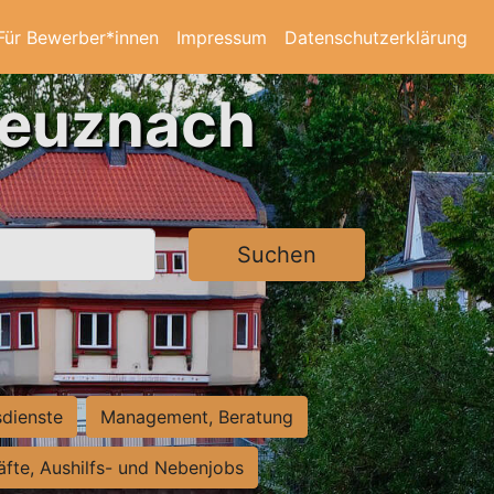
Für Bewerber*innen
Impressum
Datenschutzerklärung
reuznach
Suchen
sdienste
Management, Beratung
räfte, Aushilfs- und Nebenjobs