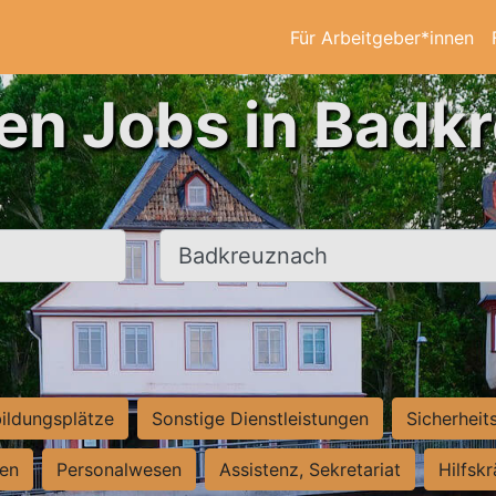
Für Arbeitgeber*innen
ten Jobs in Badk
Ort, Stadt
ildungsplätze
Sonstige Dienstleistungen
Sicherheit
ten
Personalwesen
Assistenz, Sekretariat
Hilfsk