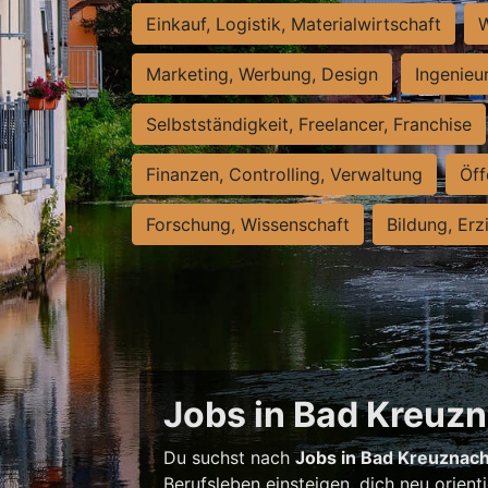
Einkauf, Logistik, Materialwirtschaft
W
Marketing, Werbung, Design
Ingenieu
Selbstständigkeit, Freelancer, Franchise
Finanzen, Controlling, Verwaltung
Öff
Forschung, Wissenschaft
Bildung, Erz
Jobs in Bad Kreuzna
Du suchst nach
Jobs in Bad Kreuznac
Berufsleben einsteigen, dich neu orient