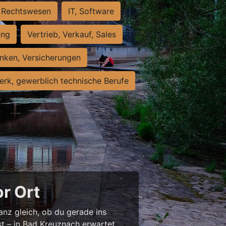
Rechtswesen
IT, Software
ung
Vertrieb, Verkauf, Sales
nken, Versicherungen
rk, gewerblich technische Berufe
or Ort
anz gleich, ob du gerade ins
st – in Bad Kreuznach erwartet