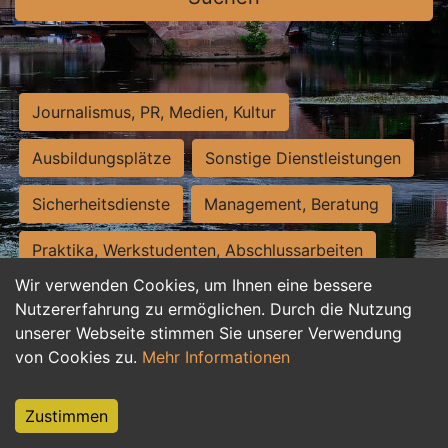
Journalismus, PR, Medien, Kultur
Ausbildungsplätze
Sonstige Dienstleistungen
Sicherheitsdienste
Management, Beratung
Praktika, Werkstudenten, Abschlussarbeiten
Wir verwenden Cookies, um Ihnen eine bessere
Personalwesen
Assistenz, Sekretariat
Nutzererfahrung zu ermöglichen. Durch die Nutzung
unserer Webseite stimmen Sie unserer Verwendung
Hilfskräfte, Aushilfs- und Nebenjobs
von Cookies zu.
Mehr Informationen
Einkauf, Logistik, Materialwirtschaft
Zustimmen
Weiterbildung, Studium, duale Ausbildung