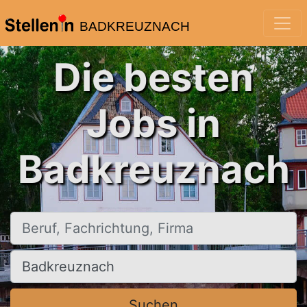
BADKREUZNACH
Die besten
Jobs in
Badkreuznach
Beruf, Fachrichtung, Firma
Ort, Stadt
Suchen