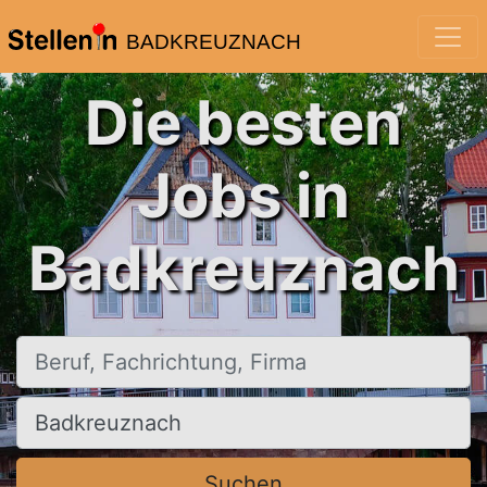
BADKREUZNACH
Die besten
Jobs in
Badkreuznach
Beruf, Fachrichtung, Firma
Ort, Stadt
Suchen