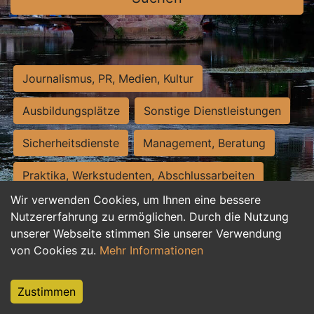
Journalismus, PR, Medien, Kultur
Ausbildungsplätze
Sonstige Dienstleistungen
Sicherheitsdienste
Management, Beratung
Praktika, Werkstudenten, Abschlussarbeiten
Wir verwenden Cookies, um Ihnen eine bessere
Personalwesen
Assistenz, Sekretariat
Nutzererfahrung zu ermöglichen. Durch die Nutzung
unserer Webseite stimmen Sie unserer Verwendung
Hilfskräfte, Aushilfs- und Nebenjobs
von Cookies zu.
Mehr Informationen
Einkauf, Logistik, Materialwirtschaft
Zustimmen
Weiterbildung, Studium, duale Ausbildung