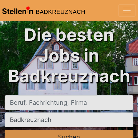
BADKREUZNACH
Die besten
Jobs in
Badkreuznach
Beruf, Fachrichtung, Firma
Ort, Stadt
Suchen