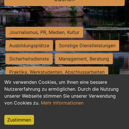
Journalismus, PR, Medien, Kultur
Ausbildungsplätze
Sonstige Dienstleistungen
Sicherheitsdienste
Management, Beratung
Praktika, Werkstudenten, Abschlussarbeiten
Wir verwenden Cookies, um Ihnen eine bessere
Personalwesen
Assistenz, Sekretariat
Nutzererfahrung zu ermöglichen. Durch die Nutzung
unserer Webseite stimmen Sie unserer Verwendung
Hilfskräfte, Aushilfs- und Nebenjobs
von Cookies zu.
Mehr Informationen
Einkauf, Logistik, Materialwirtschaft
Zustimmen
Weiterbildung, Studium, duale Ausbildung