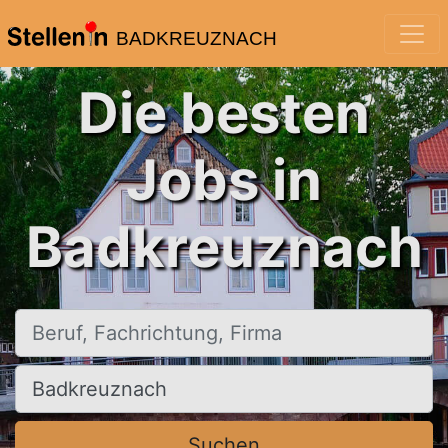
BADKREUZNACH
Die besten
Jobs in
Badkreuznach
Beruf, Fachrichtung, Firma
Ort, Stadt
Suchen