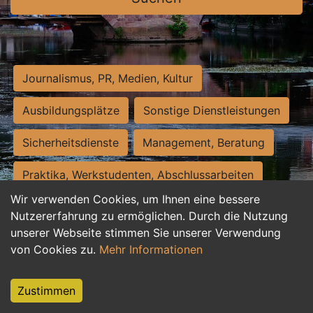
Journalismus, PR, Medien, Kultur
Ausbildungsplätze
Sonstige Dienstleistungen
Sicherheitsdienste
Management, Beratung
Praktika, Werkstudenten, Abschlussarbeiten
Wir verwenden Cookies, um Ihnen eine bessere
Personalwesen
Assistenz, Sekretariat
Nutzererfahrung zu ermöglichen. Durch die Nutzung
unserer Webseite stimmen Sie unserer Verwendung
Hilfskräfte, Aushilfs- und Nebenjobs
von Cookies zu.
Mehr Informationen
Einkauf, Logistik, Materialwirtschaft
Zustimmen
Weiterbildung, Studium, duale Ausbildung