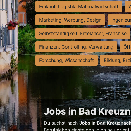
Einkauf, Logistik, Materialwirtschaft
W
Marketing, Werbung, Design
Ingenieu
Selbstständigkeit, Freelancer, Franchise
Finanzen, Controlling, Verwaltung
Öff
Forschung, Wissenschaft
Bildung, Erz
Jobs in Bad Kreuzna
Du suchst nach
Jobs in Bad Kreuznac
Berufsleben einsteigen, dich neu orient