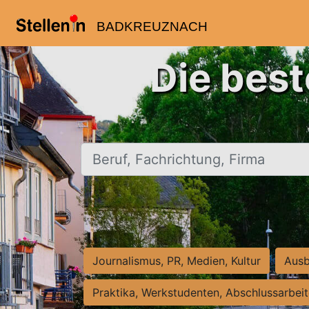
BADKREUZNACH
Die bes
Beruf, Fachrichtung, Firma
Journalismus, PR, Medien, Kultur
Ausb
Praktika, Werkstudenten, Abschlussarbei