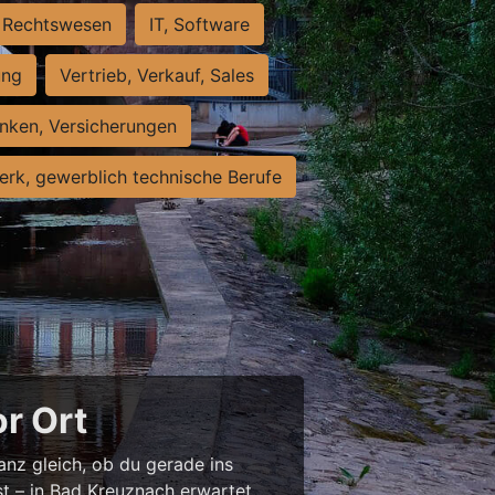
Rechtswesen
IT, Software
ung
Vertrieb, Verkauf, Sales
nken, Versicherungen
rk, gewerblich technische Berufe
or Ort
anz gleich, ob du gerade ins
st – in Bad Kreuznach erwartet