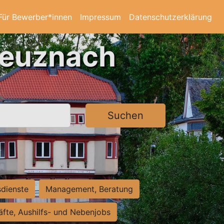
Für Bewerber*innen
Impressum
Datenschutzerklärung
reuznach
Suchen
sdienste
Management, Beratung
räfte, Aushilfs- und Nebenjobs