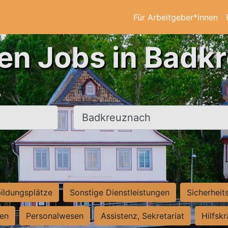
Für Arbeitgeber*innen
ten Jobs in Badk
Ort, Stadt
ildungsplätze
Sonstige Dienstleistungen
Sicherheit
ten
Personalwesen
Assistenz, Sekretariat
Hilfsk