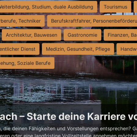
eiterbildung, Studium, duale Ausbildung
Tourismus
rberufe, Techniker
Berufskraftfahrer, Personenbeförder
Architektur, Bauwesen
Gastronomie
Finanzen, Ba
entlicher Dienst
Medizin, Gesundheit, Pflege
Handwe
iehung, Soziale Berufe
ch – Starte deine Karriere v
h
, die deinen Fähigkeiten und Vorstellungen entsprechen? G
ieren oder eine langfristige Vollzeitstelle annehmen möchte