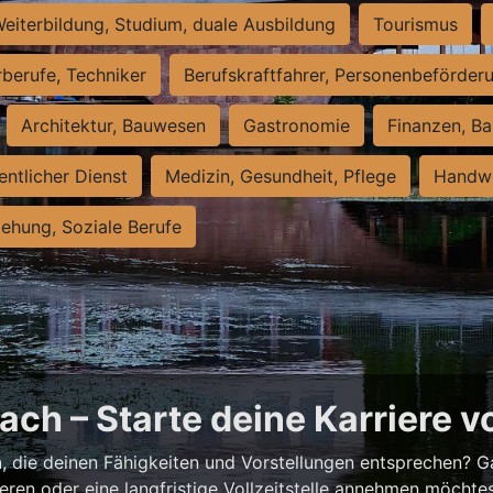
eiterbildung, Studium, duale Ausbildung
Tourismus
rberufe, Techniker
Berufskraftfahrer, Personenbeförder
Architektur, Bauwesen
Gastronomie
Finanzen, Ba
entlicher Dienst
Medizin, Gesundheit, Pflege
Handwe
iehung, Soziale Berufe
ch – Starte deine Karriere v
h
, die deinen Fähigkeiten und Vorstellungen entsprechen? G
ieren oder eine langfristige Vollzeitstelle annehmen möchte