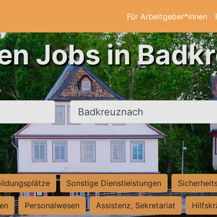
Für Arbeitgeber*innen
ten Jobs in Badk
Ort, Stadt
ildungsplätze
Sonstige Dienstleistungen
Sicherheit
ten
Personalwesen
Assistenz, Sekretariat
Hilfsk