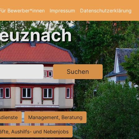
Für Bewerber*innen
Impressum
Datenschutzerklärung
reuznach
Suchen
sdienste
Management, Beratung
räfte, Aushilfs- und Nebenjobs