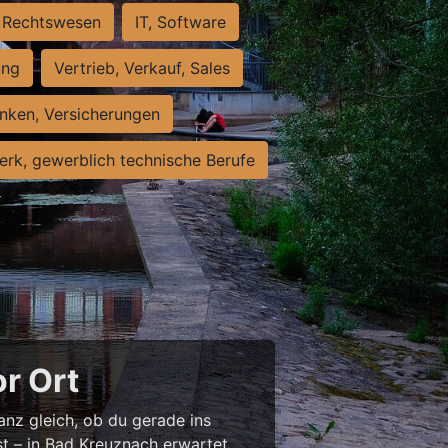
Rechtswesen
IT, Software
ung
Vertrieb, Verkauf, Sales
nken, Versicherungen
rk, gewerblich technische Berufe
or Ort
anz gleich, ob du gerade ins
st – in Bad Kreuznach erwartet