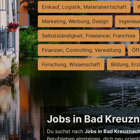
Einkauf, Logistik, Materialwirtschaft
W
Marketing, Werbung, Design
Ingenieu
Selbstständigkeit, Freelancer, Franchise
Finanzen, Controlling, Verwaltung
Öff
Forschung, Wissenschaft
Bildung, Erz
Jobs in Bad Kreuzna
Du suchst nach
Jobs in Bad Kreuznac
Berufsleben einsteigen, dich neu orient