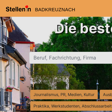
BADKREUZNACH
Die bes
Beruf, Fachrichtung, Firma
Journalismus, PR, Medien, Kultur
Ausb
Praktika, Werkstudenten, Abschlussarbei