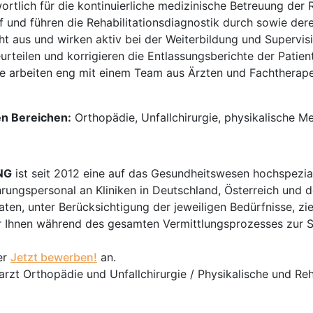
ortlich für die kontinuierliche medizinische Betreuung der 
uf und führen die Rehabilitationsdiagnostik durch sowie de
t aus und wirken aktiv bei der Weiterbildung und Supervisi
eurteilen und korrigieren die Entlassungsberichte der Patien
e arbeiten eng mit einem Team aus Ärzten und Fachtherape
en Bereichen:
Orthopädie, Unfallchirurgie, physikalische Med
NG
ist seit 2012 eine auf das Gesundheitswesen hochspezial
hrungspersonal an Kliniken in Deutschland, Österreich und d
en, unter Berücksichtigung der jeweiligen Bedürfnisse, zi
 Ihnen während des gesamten Vermittlungsprozesses zur Sei
er
Jetzt bewerben!
an.
arzt Orthopädie und Unfallchirurgie / Physikalische und Re