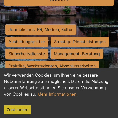
Journalismus, PR, Medien, Kultur
Ausbildungsplätze
Sonstige Dienstleistungen
Sicherheitsdienste
Management, Beratung
Praktika, Werkstudenten, Abschlussarbeiten
Wir verwenden Cookies, um Ihnen eine bessere
Personalwesen
Assistenz, Sekretariat
Nutzererfahrung zu ermöglichen. Durch die Nutzung
unserer Webseite stimmen Sie unserer Verwendung
Hilfskräfte, Aushilfs- und Nebenjobs
von Cookies zu.
Mehr Informationen
Einkauf, Logistik, Materialwirtschaft
Zustimmen
Weiterbildung, Studium, duale Ausbildung