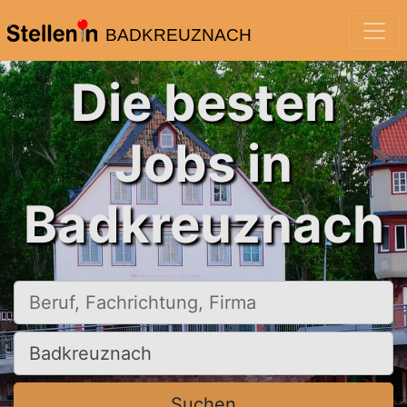
BADKREUZNACH
Die besten
Jobs in
Badkreuznach
Beruf, Fachrichtung, Firma
Ort, Stadt
Suchen