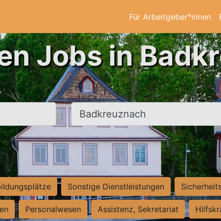
Für Arbeitgeber*innen
ten Jobs in Badk
Ort, Stadt
ildungsplätze
Sonstige Dienstleistungen
Sicherheit
ten
Personalwesen
Assistenz, Sekretariat
Hilfsk