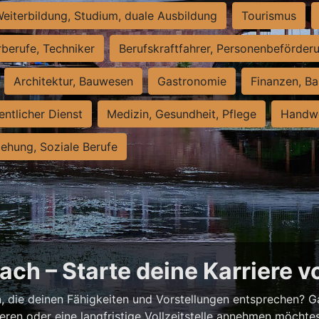
eiterbildung, Studium, duale Ausbildung
Tourismus
rberufe, Techniker
Berufskraftfahrer, Personenbeförder
Architektur, Bauwesen
Gastronomie
Finanzen, Ba
entlicher Dienst
Medizin, Gesundheit, Pflege
Handwe
iehung, Soziale Berufe
ch – Starte deine Karriere v
h
, die deinen Fähigkeiten und Vorstellungen entsprechen? G
ieren oder eine langfristige Vollzeitstelle annehmen möchte