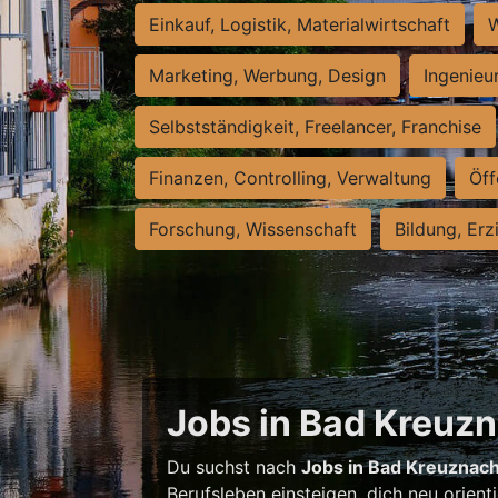
Einkauf, Logistik, Materialwirtschaft
W
Marketing, Werbung, Design
Ingenieu
Selbstständigkeit, Freelancer, Franchise
Finanzen, Controlling, Verwaltung
Öff
Forschung, Wissenschaft
Bildung, Erz
Jobs in Bad Kreuzna
Du suchst nach
Jobs in Bad Kreuznac
Berufsleben einsteigen, dich neu orient