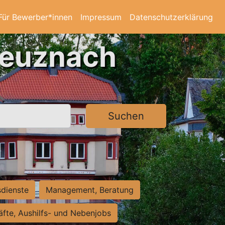
Für Bewerber*innen
Impressum
Datenschutzerklärung
reuznach
Suchen
sdienste
Management, Beratung
räfte, Aushilfs- und Nebenjobs