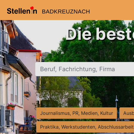
BADKREUZNACH
Die bes
Beruf, Fachrichtung, Firma
Journalismus, PR, Medien, Kultur
Ausb
Praktika, Werkstudenten, Abschlussarbei