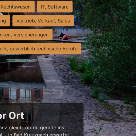
Rechtswesen
IT, Software
ung
Vertrieb, Verkauf, Sales
nken, Versicherungen
rk, gewerblich technische Berufe
or Ort
anz gleich, ob du gerade ins
st – in Bad Kreuznach erwartet