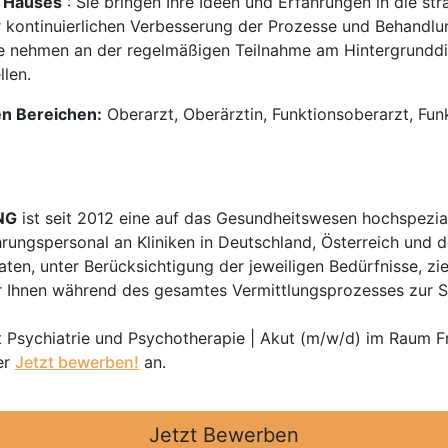
 Hauses
: Sie bringen Ihre Ideen und Erfahrungen in die st
r kontinuierlichen Verbesserung der Prozesse und Behandlu
e nehmen an der regelmäßigen Teilnahme am Hintergrunddie
llen.
en Bereichen:
Oberarzt, Oberärztin, Funktionsoberarzt, Funk
NG
ist seit 2012 eine auf das Gesundheitswesen hochspezial
hrungspersonal an Kliniken in Deutschland, Österreich und d
en, unter Berücksichtigung der jeweiligen Bedürfnisse, zi
 Ihnen während des gesamtes Vermittlungsprozesses zur Sei
t Psychiatrie und Psychotherapie | Akut (m/w/d) im Raum F
er
Jetzt bewerben!
an.
Jetzt Bewerben