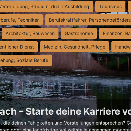
eiterbildung, Studium, duale Ausbildung
Tourismus
rberufe, Techniker
Berufskraftfahrer, Personenbeförder
Architektur, Bauwesen
Gastronomie
Finanzen, Ba
entlicher Dienst
Medizin, Gesundheit, Pflege
Handwe
iehung, Soziale Berufe
ch – Starte deine Karriere v
h
, die deinen Fähigkeiten und Vorstellungen entsprechen? G
ieren oder eine langfristige Vollzeitstelle annehmen möchte