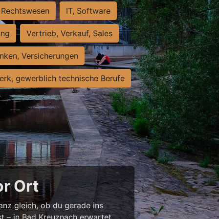
Rechtswesen
IT, Software
ung
Vertrieb, Verkauf, Sales
nken, Versicherungen
rk, gewerblich technische Berufe
or Ort
anz gleich, ob du gerade ins
st – in Bad Kreuznach erwartet