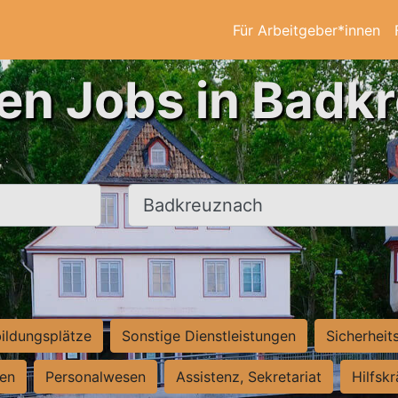
Für Arbeitgeber*innen
ten Jobs in Badk
Ort, Stadt
ildungsplätze
Sonstige Dienstleistungen
Sicherheit
ten
Personalwesen
Assistenz, Sekretariat
Hilfsk