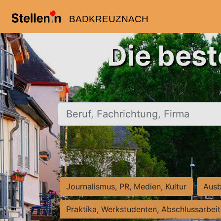
BADKREUZNACH
Die bes
Beruf, Fachrichtung, Firma
Journalismus, PR, Medien, Kultur
Ausb
Praktika, Werkstudenten, Abschlussarbei