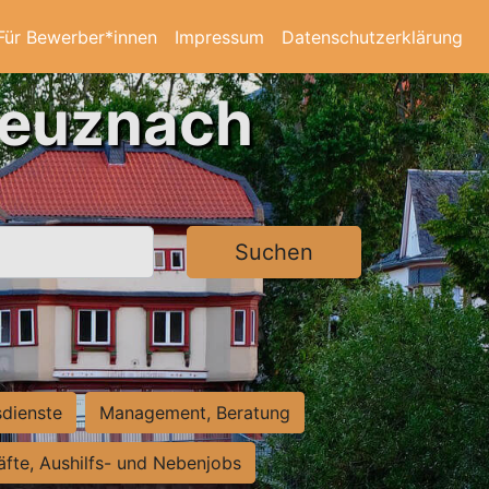
Für Bewerber*innen
Impressum
Datenschutzerklärung
reuznach
Suchen
sdienste
Management, Beratung
räfte, Aushilfs- und Nebenjobs