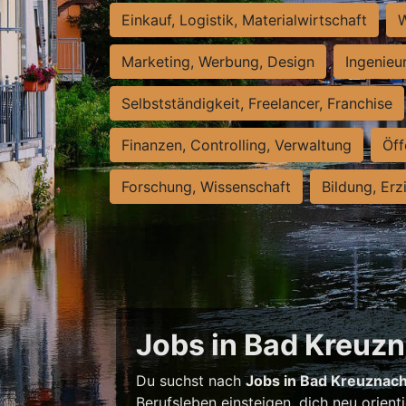
Einkauf, Logistik, Materialwirtschaft
W
Marketing, Werbung, Design
Ingenieu
Selbstständigkeit, Freelancer, Franchise
Finanzen, Controlling, Verwaltung
Öff
Forschung, Wissenschaft
Bildung, Erz
Jobs in Bad Kreuzna
Du suchst nach
Jobs in Bad Kreuznac
Berufsleben einsteigen, dich neu orient