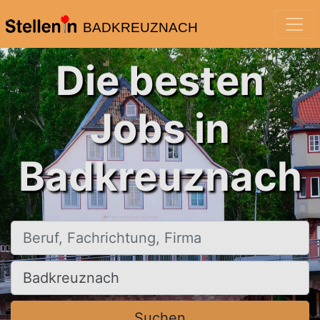
BADKREUZNACH
Die besten
Jobs in
Badkreuznach
Beruf, Fachrichtung, Firma
Ort, Stadt
Suchen