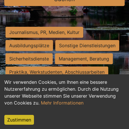
Journalismus, PR, Medien, Kultur
Ausbildungsplätze
Sonstige Dienstleistungen
Sicherheitsdienste
Management, Beratung
Praktika, Werkstudenten, Abschlussarbeiten
Wir verwenden Cookies, um Ihnen eine bessere
Personalwesen
Assistenz, Sekretariat
Nutzererfahrung zu ermöglichen. Durch die Nutzung
unserer Webseite stimmen Sie unserer Verwendung
Hilfskräfte, Aushilfs- und Nebenjobs
von Cookies zu.
Mehr Informationen
Einkauf, Logistik, Materialwirtschaft
Zustimmen
Weiterbildung, Studium, duale Ausbildung