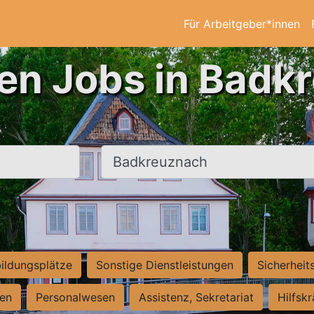
Für Arbeitgeber*innen
ten Jobs in Badk
Ort, Stadt
ildungsplätze
Sonstige Dienstleistungen
Sicherheit
ten
Personalwesen
Assistenz, Sekretariat
Hilfsk