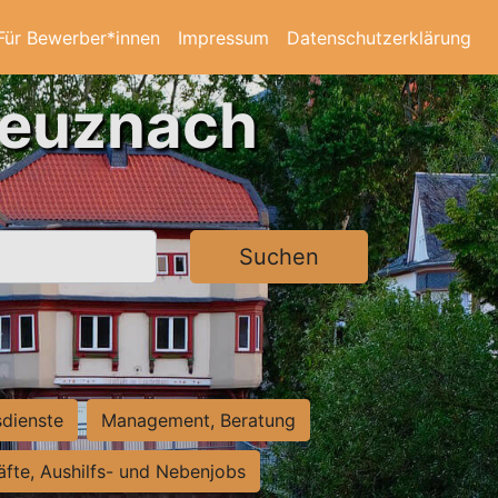
Für Bewerber*innen
Impressum
Datenschutzerklärung
reuznach
Suchen
sdienste
Management, Beratung
räfte, Aushilfs- und Nebenjobs