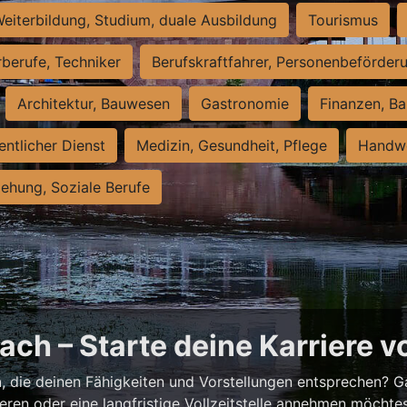
eiterbildung, Studium, duale Ausbildung
Tourismus
rberufe, Techniker
Berufskraftfahrer, Personenbeförder
Architektur, Bauwesen
Gastronomie
Finanzen, Ba
entlicher Dienst
Medizin, Gesundheit, Pflege
Handwe
iehung, Soziale Berufe
ch – Starte deine Karriere v
h
, die deinen Fähigkeiten und Vorstellungen entsprechen? G
ieren oder eine langfristige Vollzeitstelle annehmen möchte