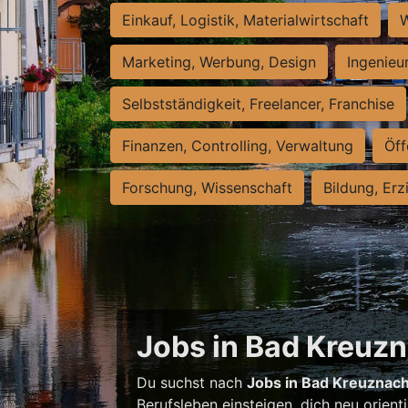
Einkauf, Logistik, Materialwirtschaft
W
Marketing, Werbung, Design
Ingenieu
Selbstständigkeit, Freelancer, Franchise
Finanzen, Controlling, Verwaltung
Öff
Forschung, Wissenschaft
Bildung, Erz
Jobs in Bad Kreuzna
Du suchst nach
Jobs in Bad Kreuznac
Berufsleben einsteigen, dich neu orient