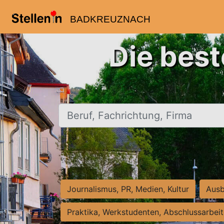
BADKREUZNACH
Die bes
Beruf, Fachrichtung, Firma
Journalismus, PR, Medien, Kultur
Ausb
Praktika, Werkstudenten, Abschlussarbei