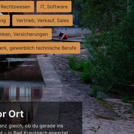
Rechtswesen
IT, Software
ung
Vertrieb, Verkauf, Sales
nken, Versicherungen
rk, gewerblich technische Berufe
or Ort
anz gleich, ob du gerade ins
st – in Bad Kreuznach erwartet