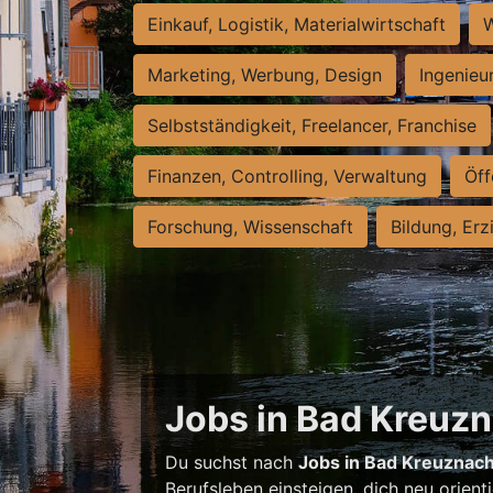
Einkauf, Logistik, Materialwirtschaft
W
Marketing, Werbung, Design
Ingenieu
Selbstständigkeit, Freelancer, Franchise
Finanzen, Controlling, Verwaltung
Öff
Forschung, Wissenschaft
Bildung, Erz
Jobs in Bad Kreuzna
Du suchst nach
Jobs in Bad Kreuznac
Berufsleben einsteigen, dich neu orient