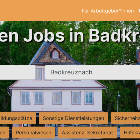
Für Arbeitgeber*innen
ten Jobs in Badk
Ort, Stadt
ildungsplätze
Sonstige Dienstleistungen
Sicherheit
ten
Personalwesen
Assistenz, Sekretariat
Hilfsk