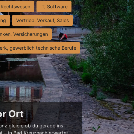
Rechtswesen
IT, Software
ung
Vertrieb, Verkauf, Sales
nken, Versicherungen
rk, gewerblich technische Berufe
or Ort
anz gleich, ob du gerade ins
st – in Bad Kreuznach erwartet