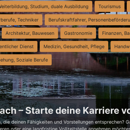
eiterbildung, Studium, duale Ausbildung
Tourismus
rberufe, Techniker
Berufskraftfahrer, Personenbeförder
Architektur, Bauwesen
Gastronomie
Finanzen, Ba
entlicher Dienst
Medizin, Gesundheit, Pflege
Handwe
iehung, Soziale Berufe
ch – Starte deine Karriere v
h
, die deinen Fähigkeiten und Vorstellungen entsprechen? G
ieren oder eine langfristige Vollzeitstelle annehmen möchte