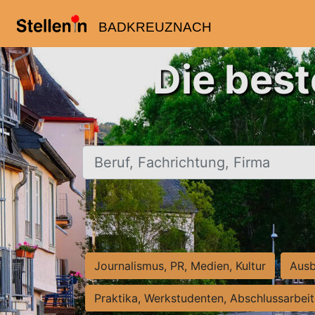
BADKREUZNACH
Die bes
Beruf, Fachrichtung, Firma
Journalismus, PR, Medien, Kultur
Ausb
Praktika, Werkstudenten, Abschlussarbei