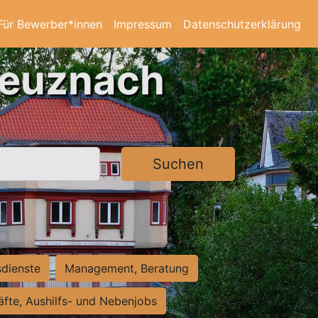
Für Bewerber*innen
Impressum
Datenschutzerklärung
reuznach
Suchen
sdienste
Management, Beratung
räfte, Aushilfs- und Nebenjobs