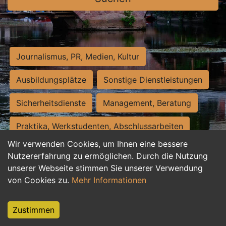
Journalismus, PR, Medien, Kultur
Ausbildungsplätze
Sonstige Dienstleistungen
Sicherheitsdienste
Management, Beratung
Praktika, Werkstudenten, Abschlussarbeiten
Wir verwenden Cookies, um Ihnen eine bessere
Personalwesen
Assistenz, Sekretariat
Nutzererfahrung zu ermöglichen. Durch die Nutzung
unserer Webseite stimmen Sie unserer Verwendung
Hilfskräfte, Aushilfs- und Nebenjobs
von Cookies zu.
Mehr Informationen
Einkauf, Logistik, Materialwirtschaft
Zustimmen
Weiterbildung, Studium, duale Ausbildung