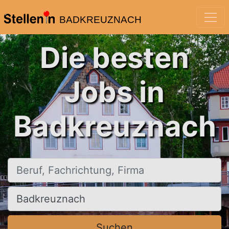
BADKREUZNACH
Die besten
Jobs in
Badkreuznach
Beruf, Fachrichtung, Firma
Ort, Stadt
Suchen