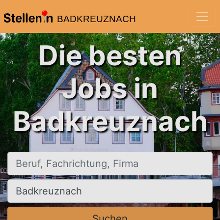
BADKREUZNACH
Die besten
Jobs in
Badkreuznach
Beruf, Fachrichtung, Firma
Ort, Stadt
Suchen