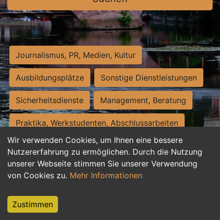
Journalismus, PR, Medien, Kultur
Ausbildungsplätze
Sonstige Dienstleistungen
Sicherheitsdienste
Management, Beratung
Praktika, Werkstudenten, Abschlussarbeiten
Wir verwenden Cookies, um Ihnen eine bessere
Personalwesen
Assistenz, Sekretariat
Nutzererfahrung zu ermöglichen. Durch die Nutzung
unserer Webseite stimmen Sie unserer Verwendung
Hilfskräfte, Aushilfs- und Nebenjobs
von Cookies zu.
Mehr Informationen
Einkauf, Logistik, Materialwirtschaft
Zustimmen
Weiterbildung, Studium, duale Ausbildung