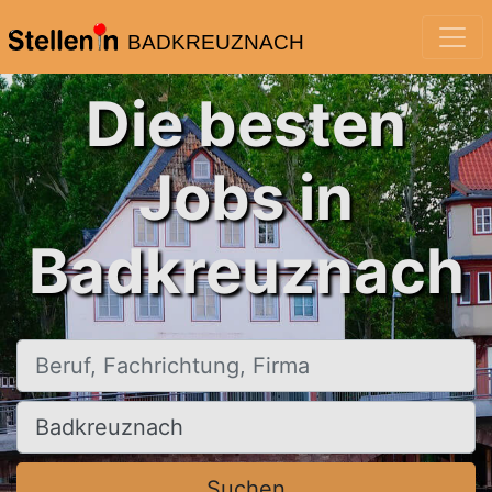
BADKREUZNACH
Die besten
Jobs in
Badkreuznach
Beruf, Fachrichtung, Firma
Ort, Stadt
Suchen