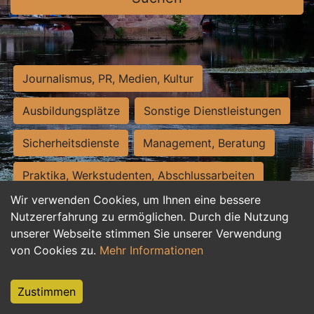
Journalismus, PR, Medien, Kultur
Ausbildungsplätze
Sonstige Dienstleistungen
Sicherheitsdienste
Management, Beratung
Praktika, Werkstudenten, Abschlussarbeiten
Wir verwenden Cookies, um Ihnen eine bessere
Personalwesen
Assistenz, Sekretariat
Nutzererfahrung zu ermöglichen. Durch die Nutzung
unserer Webseite stimmen Sie unserer Verwendung
Hilfskräfte, Aushilfs- und Nebenjobs
von Cookies zu.
Mehr Informationen
Einkauf, Logistik, Materialwirtschaft
Zustimmen
Weiterbildung, Studium, duale Ausbildung