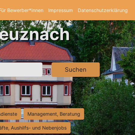
Für Bewerber*innen
Impressum
Datenschutzerklärung
reuznach
Suchen
sdienste
Management, Beratung
räfte, Aushilfs- und Nebenjobs