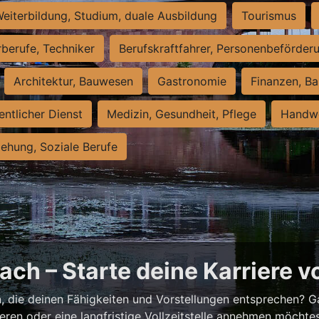
eiterbildung, Studium, duale Ausbildung
Tourismus
rberufe, Techniker
Berufskraftfahrer, Personenbeförder
Architektur, Bauwesen
Gastronomie
Finanzen, Ba
entlicher Dienst
Medizin, Gesundheit, Pflege
Handwe
iehung, Soziale Berufe
ch – Starte deine Karriere v
h
, die deinen Fähigkeiten und Vorstellungen entsprechen? G
ieren oder eine langfristige Vollzeitstelle annehmen möchte