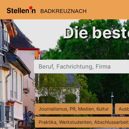
BADKREUZNACH
Die bes
Beruf, Fachrichtung, Firma
Journalismus, PR, Medien, Kultur
Ausb
Praktika, Werkstudenten, Abschlussarbei