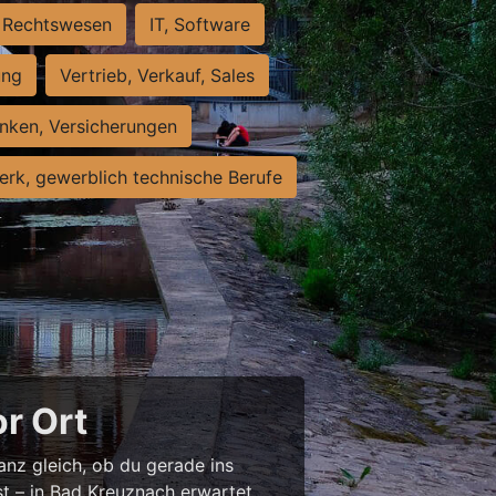
Rechtswesen
IT, Software
ung
Vertrieb, Verkauf, Sales
nken, Versicherungen
rk, gewerblich technische Berufe
or Ort
anz gleich, ob du gerade ins
st – in Bad Kreuznach erwartet