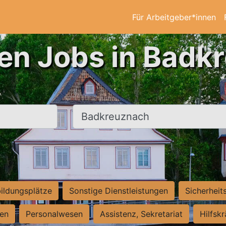
Für Arbeitgeber*innen
ten Jobs in Badk
Ort, Stadt
ildungsplätze
Sonstige Dienstleistungen
Sicherheit
ten
Personalwesen
Assistenz, Sekretariat
Hilfsk