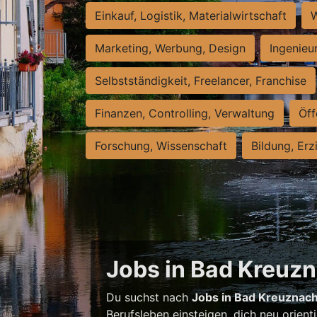
Einkauf, Logistik, Materialwirtschaft
W
Marketing, Werbung, Design
Ingenieu
Selbstständigkeit, Freelancer, Franchise
Finanzen, Controlling, Verwaltung
Öff
Forschung, Wissenschaft
Bildung, Erz
Jobs in Bad Kreuzna
Du suchst nach
Jobs in Bad Kreuznac
Berufsleben einsteigen, dich neu orient