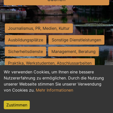
Journalismus, PR, Medien, Kultur
Ausbildungsplätze
Sonstige Dienstleistungen
Sicherheitsdienste
Management, Beratung
Praktika, Werkstudenten, Abschlussarbeiten
Wir verwenden Cookies, um Ihnen eine bessere
Personalwesen
Assistenz, Sekretariat
Nutzererfahrung zu ermöglichen. Durch die Nutzung
unserer Webseite stimmen Sie unserer Verwendung
Hilfskräfte, Aushilfs- und Nebenjobs
von Cookies zu.
Mehr Informationen
Einkauf, Logistik, Materialwirtschaft
Zustimmen
Weiterbildung, Studium, duale Ausbildung