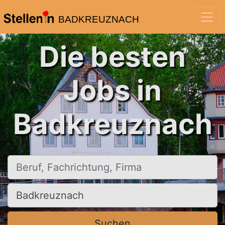
BADKREUZNACH
Die besten
Jobs in
Badkreuznach
Beruf, Fachrichtung, Firma
Ort, Stadt
Suchen