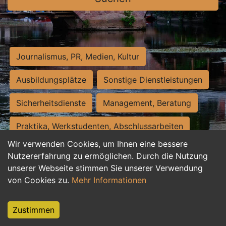
Journalismus, PR, Medien, Kultur
Ausbildungsplätze
Sonstige Dienstleistungen
Sicherheitsdienste
Management, Beratung
Praktika, Werkstudenten, Abschlussarbeiten
Wir verwenden Cookies, um Ihnen eine bessere
Personalwesen
Assistenz, Sekretariat
Nutzererfahrung zu ermöglichen. Durch die Nutzung
unserer Webseite stimmen Sie unserer Verwendung
Hilfskräfte, Aushilfs- und Nebenjobs
von Cookies zu.
Mehr Informationen
Einkauf, Logistik, Materialwirtschaft
Zustimmen
Weiterbildung, Studium, duale Ausbildung