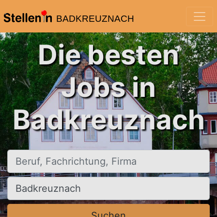
BADKREUZNACH
Die besten
Jobs in
Badkreuznach
Beruf, Fachrichtung, Firma
Ort, Stadt
Suchen